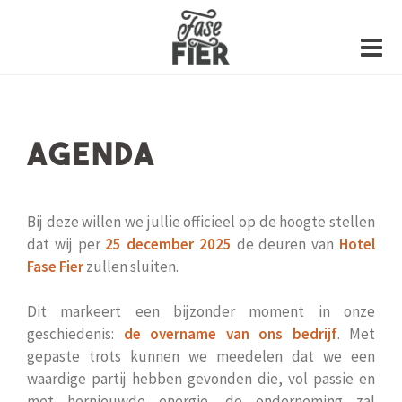
Skip
to
content
Agenda
Bij deze willen we jullie officieel op de hoogte stellen
dat wij per
25 december 2025
de deuren van
Hotel
Fase Fier
zullen sluiten.
Dit markeert een bijzonder moment in onze
geschiedenis:
de overname van ons bedrijf
. Met
gepaste trots kunnen we meedelen dat we een
waardige partij hebben gevonden die, vol passie en
met hernieuwde energie, de onderneming zal